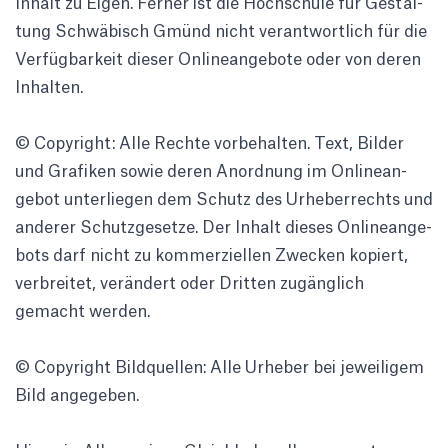
Inhalt zu Eigen. Ferner ist die Hoch­schule für Gestal­
tung Schwä­bisch Gmünd nicht verant­wort­lich für die
Verfüg­bar­keit dieser Online­an­ge­bote oder von deren
Inhalten.
© Copy­right: Alle Rechte vorbe­halten. Text, Bilder
und Grafiken sowie deren Anord­nung im Online­an­
gebot unter­liegen dem Schutz des Urhe­ber­rechts und
anderer Schutz­ge­setze. Der Inhalt dieses Online­an­ge­
bots darf nicht zu kommer­zi­ellen Zwecken kopiert,
verbreitet, verän­dert oder Dritten zugäng­lich
gemacht werden.
© Copy­right Bild­quellen: Alle Urheber bei jewei­ligem
Bild ange­geben.