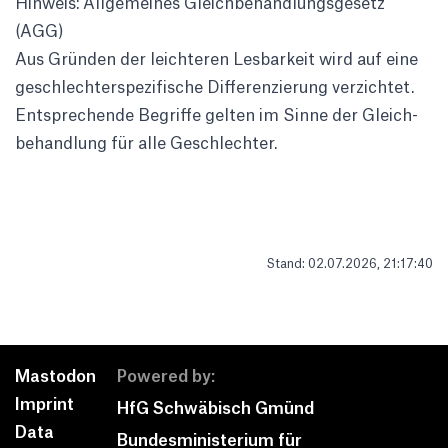
Hinweis: Allge­meines Gleich­be­hand­lungs­ge­setz
(AGG)
Aus Gründen der leich­teren Lesbar­keit wird auf eine
geschlech­ter­spe­zi­fi­sche Diffe­ren­zie­rung verzichtet.
Entspre­chende Begriffe gelten im Sinne der Gleich­
be­hand­lung für alle Geschlechter.
Stand: 02.07.2026, 21:17:40
Mastodon
Powered by:
Imprint
HfG Schwäbisch Gmünd
Data
Bundesministerium für