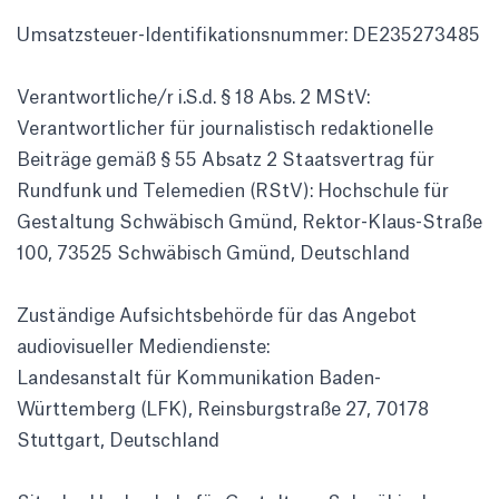
Umsatzsteuer-Identifikationsnummer: DE235273485
Verantwortliche/r i.S.d. § 18 Abs. 2 MStV:
Verant­wort­li­cher für jour­na­lis­tisch redak­tio­nelle
Beiträge gemäß § 55 Absatz 2 Staats­ver­trag für
Rund­funk und Tele­me­dien (RStV): Hoch­schule für
Gestal­tung Schwä­bisch Gmünd, Rektor-Klaus-Straße
100, 73525 Schwä­bisch Gmünd, Deutsch­land
Zuständige Aufsichtsbehörde für das Angebot
audiovisueller Mediendienste:
Landesanstalt für Kommunikation Baden-
Württemberg (LFK), Reinsburgstraße 27, 70178
Stuttgart, Deutschland