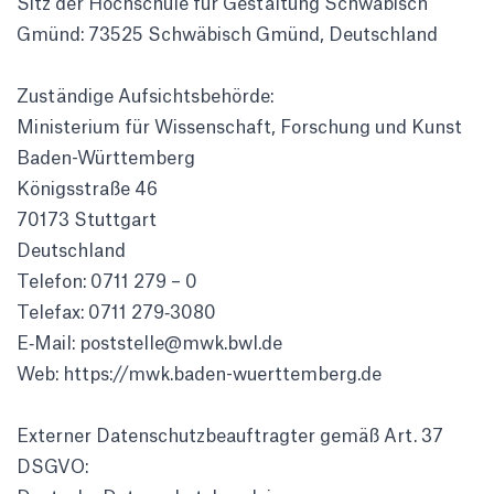
Sitz der Hoch­schule für Gestal­tung Schwä­bisch
Gmünd: 73525 Schwä­bisch Gmünd, Deutsch­land
Zustän­dige Aufsichts­be­hörde:
Minis­te­rium für Wissen­schaft, Forschung und Kunst
Baden-Würt­tem­berg
Königs­straße 46
70173 Stutt­gart
Deutsch­land
Telefon: 0711 279 – 0
Telefax: 0711 279‑3080
E‑Mail: poststelle@mwk.bwl.de
Web:
https://mwk.baden-wuerttemberg.de
Externer Daten­schutz­be­auf­tragter gemäß Art. 37
DSGVO: