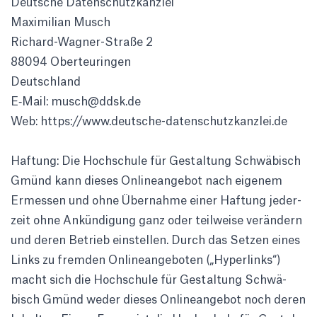
Deut­sche Daten­schutz­kanzlei
Maxi­mi­lian Musch
Richard-Wagner-Straße 2
88094 Ober­teu­ringen
Deutsch­land
E‑Mail: musch@ddsk.de
Web:
https://www.deutsche-datenschutzkanzlei.de
Haftung: Die Hoch­schule für Gestal­tung Schwä­bisch
Gmünd kann dieses Online­an­gebot nach eigenem
Ermessen und ohne Über­nahme einer Haftung jeder­
zeit ohne Ankün­di­gung ganz oder teil­weise verän­dern
und deren Betrieb einstellen. Durch das Setzen eines
Links zu fremden Online­an­ge­boten („Hyper­links“)
macht sich die Hoch­schule für Gestal­tung Schwä­
bisch Gmünd weder dieses Online­an­gebot noch deren